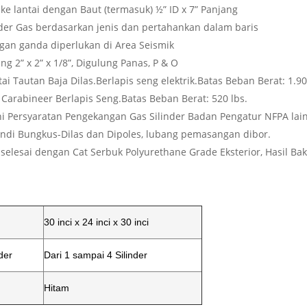
e lantai dengan Baut (termasuk) ½” ID x 7” Panjang
nder Gas berdasarkan jenis dan pertahankan dalam baris
an ganda diperlukan di Area Seismik
ng 2” x 2” x 1/8”, Digulung Panas, P & O
tai Tautan Baja Dilas.Berlapis seng elektrik.Batas Beban Berat: 1.90
t Carabineer Berlapis Seng.Batas Beban Berat: 520 lbs.
 Persyaratan Pengekangan Gas Silinder Badan Pengatur NFPA lai
di Bungkus-Dilas dan Dipoles, lubang pemasangan dibor.
 selesai dengan Cat Serbuk Polyurethane Grade Eksterior, Hasil B
Tinggalkan pesan
mi akan segera menghubungi Anda kemba
30 inci x 24 inci x 30 inci
der
Dari 1 sampai 4 Silinder
Hitam