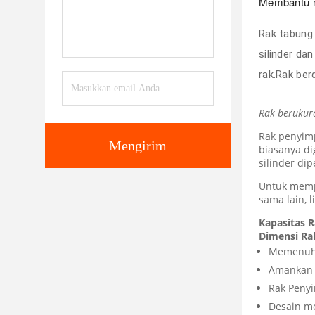
Membantu 
Rak tabung
silinder da
rak.Rak berd
Rak berukur
Rak penyim
Mengirim
biasanya d
silinder dip
Untuk memp
sama lain, 
Kapasitas R
Dimensi Rak
Memenuhi
Amankan 1
Rak Penyi
Desain mo