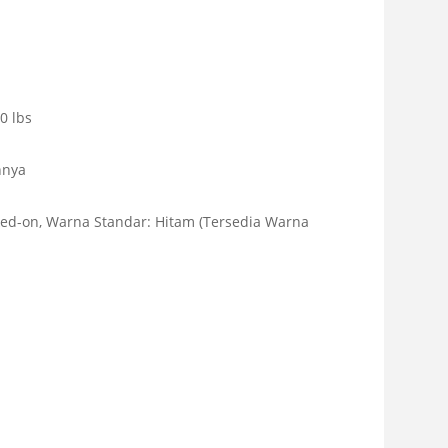
0 lbs
nnya
aked-on, Warna Standar: Hitam (Tersedia Warna
li!