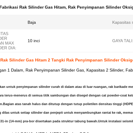
Fabrikasi Rak Silinder Gas Hitam
,
Rak Penyimpanan Silinder Oksi
Baja
Kapasitas s
ITAS
DER
10 inci
GAYA TALI
AN MAX
DER DIA:
Rak Silinder Gas Hitam 2 Tangki Rak Penyimpanan Silinder Oksi
an 1 Dalam, Rak Penyimpanan Silinder Gas, Kapasitas 2 Silinder, Fab
an untuk penyimpanan silinder curah di dalam atau di luar ruangan, rak barikade meng
ara terus-menerus di semua titik sambungan dan disegel dengan cat powder-coat kel
n.Bagian atas tanah halus dan ditutup dengan tutup polietilen densitas tinggi (HD
ng dilas untuk setiap silinder dan penjepit untuk menyambungkan rantai ke rak, m
531-in (14-mm) pra-bor disertakan pada struktur tabung bawah.Untuk instalasi seismi