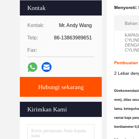
Kontak
Menyoroti:
Bahan:
Kontak:
Mr. Andy Wang
KAPAS
Telp:
86-13863989651
CYLIN
DENG
Fax:
CYLIN
Pembuatan 
2 Lebar deng
Hubungi sekarang
Direkomendasik
mm), dilas sec
Kirimkan Kami
lama. keteguha
rantai baja ya
berdiameter 0,