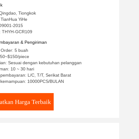
uk
 Qingdao, Tiongkok
TianHua YiHe
ISO9001-2015
: THYH-GCR109
mbayaran & Pengiriman
 Order: 5 buah
50~$150/piece
ian: Sesuai dengan kebutuhan pelanggan
man: 10 ~ 30 hari
 pembayaran: L/C, T/T, Serikat Barat
 kemampuan: 10000PCS/BULAN
atkan Harga Terbaik