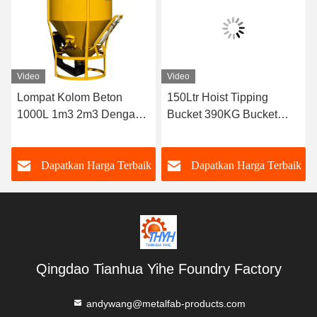
Video
Video
Lompat Kolom Beton
150Ltr Hoist Tipping
1000L 1m3 2m3 Dengan
Bucket 390KG Bucket
Selang Karet
Hoist Beton
k
Dapatkan Harga Terbaik
Dapatkan Harga Terbaik
Qingdao Tianhua Yihe Foundry Factory
andywang@metalfab-products.com